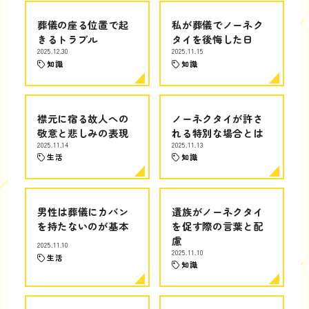
葬儀の座る位置で起
私が葬儀でノーネク
きるトラブル
タイを後悔した日
2025.12.30
2025.11.15
知識
知識
襟元に宿る故人への
ノーネクタイが許さ
敬意と悲しみの表現
れる特別な場合とは
2025.11.14
2025.11.13
生活
知識
男性は葬儀にカバン
遺族がノーネクタイ
を持たないのが基本
を促す際の言葉と配
慮
2025.11.10
2025.11.10
生活
知識