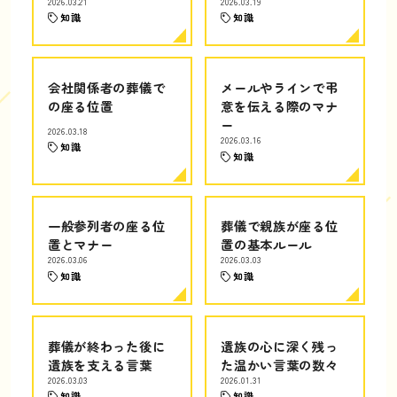
2026.03.21
2026.03.19
知識
知識
会社関係者の葬儀で
メールやラインで弔
の座る位置
意を伝える際のマナ
ー
2026.03.18
2026.03.16
知識
知識
一般参列者の座る位
葬儀で親族が座る位
置とマナー
置の基本ルール
2026.03.06
2026.03.03
知識
知識
葬儀が終わった後に
遺族の心に深く残っ
遺族を支える言葉
た温かい言葉の数々
2026.03.03
2026.01.31
知識
知識