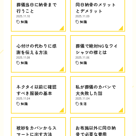
葬儀当日に納骨まで
同日納骨のメリット
行うこと
とデメリット
2025.11.10
2025.11.09
知識
知識
心付けの代わりに感
葬儀で絶対NGなワイ
謝を伝える方法
シャツの襟とは
2025.11.08
2025.11.06
知識
知識
ネクタイ以前に確認
私が葬儀のカバンで
すべき服装の基本
大失敗した話
2025.11.04
2025.11.04
知識
生活
袱紗をカバンからス
お布施以外に同日納
マートに出す方法
骨で必要な費用