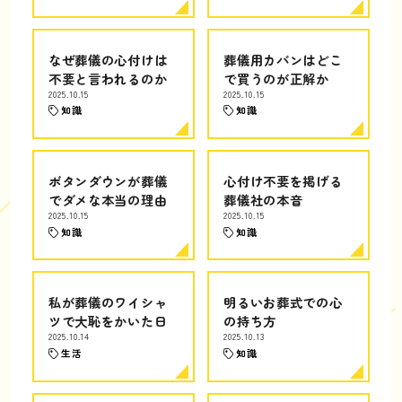
なぜ葬儀の心付けは
葬儀用カバンはどこ
不要と言われるのか
で買うのが正解か
2025.10.15
2025.10.15
知識
知識
ボタンダウンが葬儀
心付け不要を掲げる
でダメな本当の理由
葬儀社の本音
2025.10.15
2025.10.15
知識
知識
私が葬儀のワイシャ
明るいお葬式での心
ツで大恥をかいた日
の持ち方
2025.10.14
2025.10.13
生活
知識