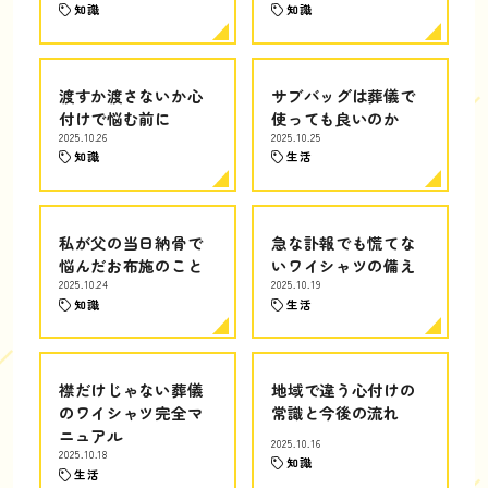
知識
知識
渡すか渡さないか心
サブバッグは葬儀で
付けで悩む前に
使っても良いのか
2025.10.26
2025.10.25
知識
生活
私が父の当日納骨で
急な訃報でも慌てな
悩んだお布施のこと
いワイシャツの備え
2025.10.24
2025.10.19
知識
生活
襟だけじゃない葬儀
地域で違う心付けの
のワイシャツ完全マ
常識と今後の流れ
ニュアル
2025.10.16
2025.10.18
知識
生活