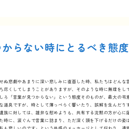
つからない時にとるべき態
せぬ悲劇やあまりに深い悲しみに直面した時、私たちはどんな
ち尽くしてしまうことがありますが、そのような時に無理をし
しろ「言葉が見つからない」という態度そのものが、最大の弔
な道具ですが、時として薄っぺらく響いたり、誤解を生んだり
遺族に対しては、雄弁な慰めよりも、共有する沈黙の方が心に
た時に、涙ぐんで言葉に詰まり、ただ深く頭を下げるだけの姿
私も悲しいのです」という共感のメッセージとして伝わり、遺