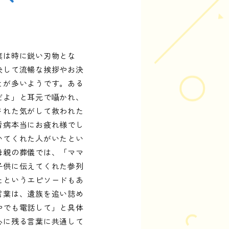
葉は時に鋭い刃物とな
決して流暢な挨拶やお決
とが多いようです。ある
だよ」と耳元で囁かれ、
された気がして救われた
看病本当にお疲れ様でし
いてくれた人がいたとい
母親の葬儀では、「ママ
子供に伝えてくれた参列
たというエピソードもあ
言葉は、遺族を追い詰め
中でも電話して」と具体
心に残る言葉に共通して