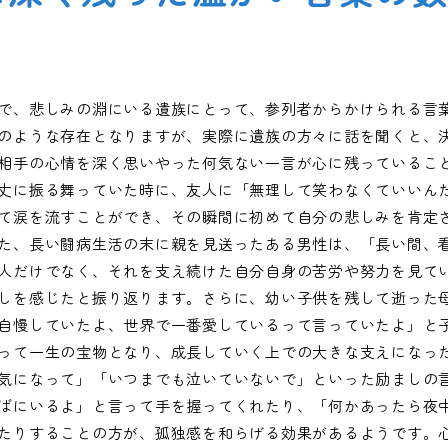
で、悲しみの淵にいる遺族にとって、参列者からかけられる言
のような存在となりますが、実際に遺族の方々に話を聞くと、
相手の心情を深く思いやった何気ない一言が心に残っているこ
丈に振る舞っていた時に、友人に「無理して笑わなくていいん
て涙を流すことができ、その瞬間に初めて自分の悲しみを肯定
た、長い闘病生活の末に親を見送ったある男性は、「長い間、
人だけでなく、それを支え続けた自分自身の苦労や努力を見て
しを感じたと振り返ります。さらに、幼い子供を残して逝った
自慢していたよ、世界で一番愛しているって言っていたよ」と
って一生の宝物となり、成長していく上での大きな支えになっ
気になって」「いつまでも泣いていないで」といった励ましの
ばにいるよ」と言って手を握ってくれたり、「何かあったら夜
たりすることの方が、孤独感を和らげる効果があるようです。