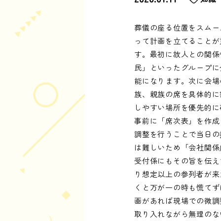
葬儀の座る位置をスムー
って計画を立てることが
す。最初に故人との関係
民」といったグループに
能になります。次に会場
族、親族の席を具体的に
しやすい場所を優先的に
事前に「席次表」を作成
調整を行うことで当日の
は難しいため「会社関係
受付係にもその旨を伝え
り想定以上の参列者が来
くと万が一の時も慌てず
画があれば現場での微調
取り入れながら無理のな