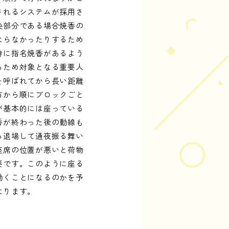
されるシステムが採用さ
央部分である場合焼香の
ならなかったりするため
特に指名焼香があるよう
るため対象となる重要人
を呼ばれてから長い距離
方から順にブロックごと
が基本的には座っている
香が終わった後の動線も
ら退場して通夜振る舞い
座席の位置が悪いと荷物
要です。このように座る
動くことになるのかを予
なります。