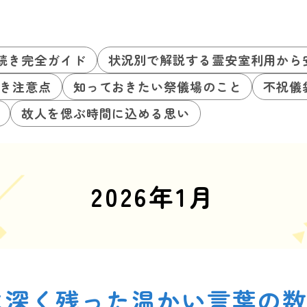
続き完全ガイド
状況別で解説する霊安室利用から
き注意点
知っておきたい祭儀場のこと
不祝儀
故人を偲ぶ時間に込める思い
2026年1月
に深く残った温かい言葉の