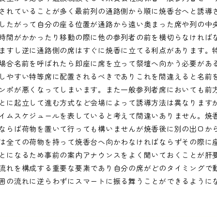
されていることが多く最前列の通路側から順に焼香台へと誘導
したがって自分の座る位置が通路から遠い奥まった席や列の中
時間がかかったり移動の際に他の参列者の前を横切らなければ
ますし逆に通路側の席はすぐに焼香に立てる利点があります。
場合名前を呼ばれたら即座に席を立って祭壇へ向かう必要があ
しやすい特等席に配置されるべきでありこれを間違えると名前
ンポが悪くなってしまいます。また一般参列者席においても前
とに起立して進む方式など会場によって誘導方法は異なります
イムスケジュールを表していると考えて間違いありません。焼
ならば荷物を置いて行っても構いませんが焼香後に別の出口か
は全ての荷物を持って焼香台へ向かわなければならずその際に
とになるため事前の案内アナウンスをよく聞いておくことが肝
流れを構成する重要な要素であり自分の席がどのタイミングで
囲の流れに逆らわずにスマートに振る舞うことができるように