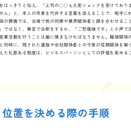
をはっきりと伝え、「上司の〇〇も大変ショックを受けており
せん」と、本人の弔意を代弁する言葉を添えることで、相手に
係の葬儀では、会場で他の同僚や業界関係者と顔を合わせるこ
」ではなく、無言で会釈をするか、「ご愁傷様です」と小声で
営業活動を行うことは厳に慎まなければなりません。職場関係
と同時に、残された遺族や会社関係者との今後の信頼関係を築
えた礼節ある態度は、ビジネスパーソンとしての評価を高める
る位置を決める際の手順