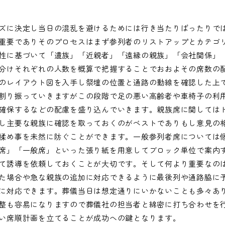
ズに決定し当日の混乱を避けるためには行き当たりばったりで
重要でありそのプロセスはまず参列者のリストアップとカテゴ
性に基づいて「遺族」「近親者」「遠縁の親族」「会社関係」
分けそれぞれの人数を概算で把握することでおおよその席数の
のレイアウト図を入手し祭壇の位置と通路の動線を確認した上
割り振っていきますがこの段階で足の悪い高齢者や車椅子の利
確保するなどの配慮を盛り込んでいきます。親族席に関しては
し主要な親族に確認を取っておくのがベストでありもし意見の
揉め事を未然に防ぐことができます。一般参列者席については
席」「一般席」といった張り紙を用意してブロック単位で案内
て誘導を依頼しておくことが大切です。そして何より重要なの
た場合や急な親族の追加に対応できるように最後列や通路脇に
に対応できます。葬儀当日は想定通りにいかないことも多々あ
整も容易になりますので葬儀社の担当者と綿密に打ち合わせを
い席順計画を立てることが成功への鍵となります。