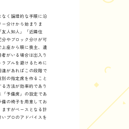
はなく論理的な手順に沿
リー分けから始まりま
「友人知人」「近隣住
配分やブロック分けが可
で上座から順に喪主、遺
用者がいる場合は出入り
トラブルを避けるために
相違があればこの段階で
個別の指定席を作ること
する方法が効率的であり
は「予備席」の設定であ
予備の椅子を用意してお
りますがベースとなる計
行いプロのアドバイスを