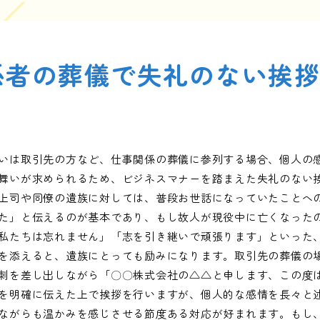
係者の葬儀で失礼のない挨
いは取引先の方など、仕事関係の葬儀に参列する場合、個人の
舞いが求められるため、ビジネスマナーを踏まえた失礼のない
上司や同僚の遺族に対しては、普段お世話になっていたことへ
た」と伝えるのが基本であり、もし故人が現役中に亡くなった
私たちは忘れません」「志を引き継いで頑張ります」といった
を添えると、遺族にとっても励みになります。取引先の葬儀の
刺を差し出しながら「〇〇株式会社の△△と申します、この度
を明確に伝えた上で挨拶を行いますが、個人的な感情を長々と
ながらも温かみを感じさせる節度ある対応が好まれます。もし