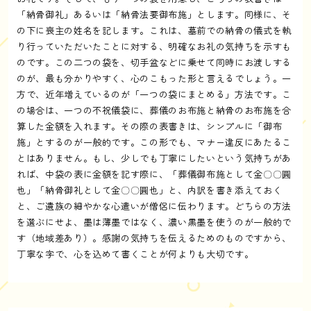
「納骨御礼」あるいは「納骨法要御布施」とします。同様に、そ
の下に喪主の姓名を記します。これは、墓前での納骨の儀式を執
り行っていただいたことに対する、明確なお礼の気持ちを示すも
のです。この二つの袋を、切手盆などに乗せて同時にお渡しする
のが、最も分かりやすく、心のこもった形と言えるでしょう。一
方で、近年増えているのが「一つの袋にまとめる」方法です。こ
の場合は、一つの不祝儀袋に、葬儀のお布施と納骨のお布施を合
算した金額を入れます。その際の表書きは、シンプルに「御布
施」とするのが一般的です。この形でも、マナー違反にあたるこ
とはありません。もし、少しでも丁寧にしたいという気持ちがあ
れば、中袋の表に金額を記す際に、「葬儀御布施として金〇〇圓
也」「納骨御礼として金〇〇圓也」と、内訳を書き添えておく
と、ご遺族の細やかな心遣いが僧侶に伝わります。どちらの方法
を選ぶにせよ、墨は薄墨ではなく、濃い黒墨を使うのが一般的で
す（地域差あり）。感謝の気持ちを伝えるためのものですから、
丁寧な字で、心を込めて書くことが何よりも大切です。