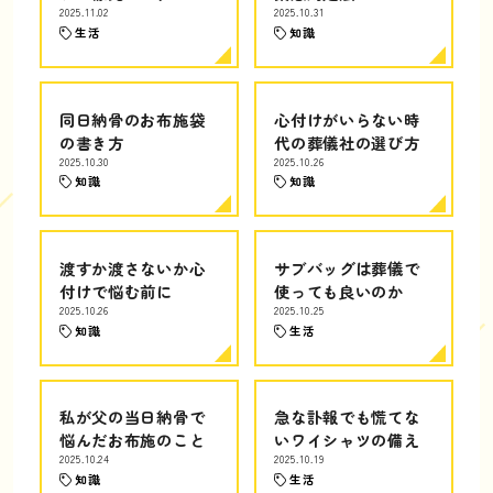
2025.11.02
2025.10.31
生活
知識
同日納骨のお布施袋
心付けがいらない時
の書き方
代の葬儀社の選び方
2025.10.30
2025.10.26
知識
知識
渡すか渡さないか心
サブバッグは葬儀で
付けで悩む前に
使っても良いのか
2025.10.26
2025.10.25
知識
生活
私が父の当日納骨で
急な訃報でも慌てな
悩んだお布施のこと
いワイシャツの備え
2025.10.24
2025.10.19
知識
生活