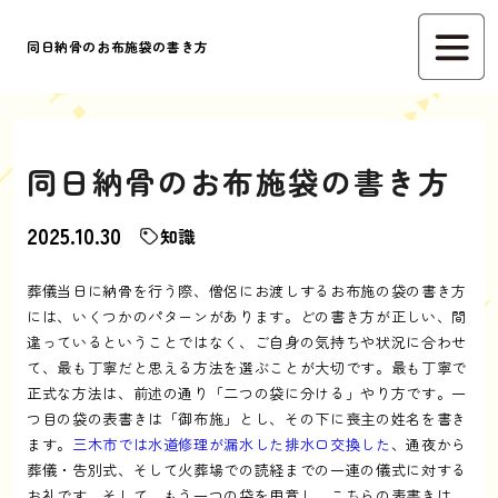
同日納骨のお布施袋の書き方
同日納骨のお布施袋の書き方
2025.10.30
知識
葬儀当日に納骨を行う際、僧侶にお渡しするお布施の袋の書き方
には、いくつかのパターンがあります。どの書き方が正しい、間
違っているということではなく、ご自身の気持ちや状況に合わせ
て、最も丁寧だと思える方法を選ぶことが大切です。最も丁寧で
正式な方法は、前述の通り「二つの袋に分ける」やり方です。一
つ目の袋の表書きは「御布施」とし、その下に喪主の姓名を書き
ます。
三木市では水道修理が漏水した排水口交換した
、通夜から
葬儀・告別式、そして火葬場での読経までの一連の儀式に対する
お礼です。そして、もう一つの袋を用意し、こちらの表書きは