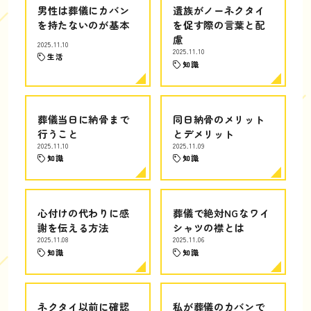
男性は葬儀にカバン
遺族がノーネクタイ
を持たないのが基本
を促す際の言葉と配
慮
2025.11.10
2025.11.10
生活
知識
葬儀当日に納骨まで
同日納骨のメリット
行うこと
とデメリット
2025.11.10
2025.11.09
知識
知識
心付けの代わりに感
葬儀で絶対NGなワイ
謝を伝える方法
シャツの襟とは
2025.11.08
2025.11.06
知識
知識
ネクタイ以前に確認
私が葬儀のカバンで