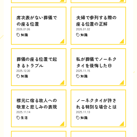
席次表がない葬儀で
夫婦で参列する際の
の座る位置
座る位置の正解
2026.01.06
2026.01.02
知識
知識
葬儀の座る位置で起
私が葬儀でノーネク
きるトラブル
タイを後悔した日
2025.12.30
2025.11.15
知識
知識
襟元に宿る故人への
ノーネクタイが許さ
敬意と悲しみの表現
れる特別な場合とは
2025.11.14
2025.11.13
生活
知識