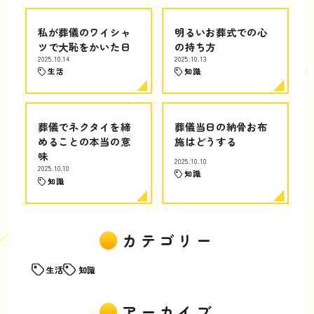
私が葬儀のワイシャ
明るいお葬式での心
ツで大恥をかいた日
の持ち方
2025.10.14
2025.10.13
生活
知識
葬儀でネクタイを締
葬儀当日の納骨お布
めることの本当の意
施はどうする
味
2025.10.10
2025.10.10
知識
知識
カテゴリー
生活
知識
アーカイブ