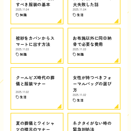
すべき服装の基本
大失敗した話
2025.11.04
2025.11.04
知識
生活
袱紗をカバンからス
お布施以外に同日納
マートに出す方法
骨で必要な費用
2025.11.03
2025.11.03
知識
知識
クールビズ時代の葬
女性が持つべきフォ
儀と服装マナー
ーマルバッグの選び
方
2025.11.02
2025.11.02
生活
生活
夏の葬儀とワイシャ
ネクタイがない時の
ツの襟元のマナー
緊急対処法