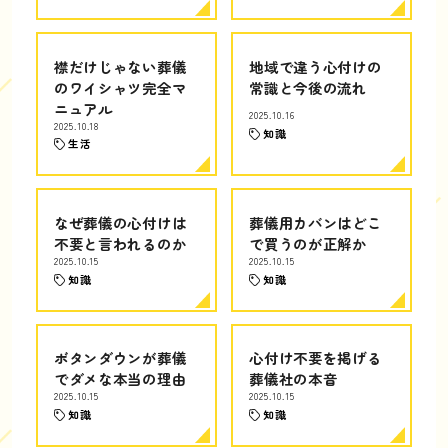
襟だけじゃない葬儀
地域で違う心付けの
のワイシャツ完全マ
常識と今後の流れ
ニュアル
2025.10.16
2025.10.18
知識
生活
なぜ葬儀の心付けは
葬儀用カバンはどこ
不要と言われるのか
で買うのが正解か
2025.10.15
2025.10.15
知識
知識
ボタンダウンが葬儀
心付け不要を掲げる
でダメな本当の理由
葬儀社の本音
2025.10.15
2025.10.15
知識
知識