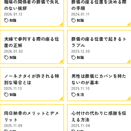
職場の関係者の葬儀で失礼
葬儀の座る位置を決める際
のない挨拶
の手順
2026.01.12
2026.01.11
知識
知識
夫婦で参列する際の座る位
葬儀の座る位置で起きるト
置の正解
ラブル
2026.01.02
2025.12.30
知識
知識
ノーネクタイが許される特
男性は葬儀にカバンを持た
別な場合とは
ないのが基本
2025.11.13
2025.11.10
知識
生活
同日納骨のメリットとデメ
心付けの代わりに感謝を伝
リット
える方法
2025.11.09
2025.11.08