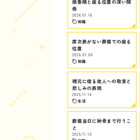
焼香順と座る位置の深い関
係
2026.01.16
知識
席次表がない葬儀での座る
位置
2026.01.06
知識
襟元に宿る故人への敬意と
悲しみの表現
2025.11.14
生活
葬儀当日に納骨まで行うこ
と
2025.11.10