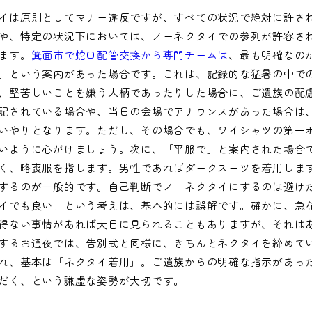
イは原則としてマナー違反ですが、すべての状況で絶対に許さ
や、特定の状況下においては、ノーネクタイでの参列が許容さ
ます。
箕面市で蛇口配管交換から専門チームは
、最も明確なの
」という案内があった場合です。これは、記録的な猛暑の中で
、堅苦しいことを嫌う人柄であったりした場合に、ご遺族の配
記されている場合や、当日の会場でアナウンスがあった場合は
いやりとなります。ただし、その場合でも、ワイシャツの第一
いように心がけましょう。次に、「平服で」と案内された場合
く、略喪服を指します。男性であればダークスーツを着用しま
するのが一般的です。自己判断でノーネクタイにするのは避け
イでも良い」という考えは、基本的には誤解です。確かに、急
得ない事情があれば大目に見られることもありますが、それは
するお通夜では、告別式と同様に、きちんとネクタイを締めて
れ、基本は「ネクタイ着用」。ご遺族からの明確な指示があっ
だく、という謙虚な姿勢が大切です。