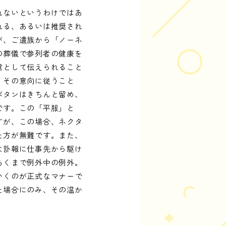
れないというわけではあ
れる、あるいは推奨され
が、ご遺族から「ノーネ
の葬儀で参列者の健康を
慮として伝えられること
、その意向に従うこと
ボタンはきちんと留め、
です。この「平服」と
すが、この場合、ネクタ
た方が無難です。また、
な訃報に仕事先から駆け
あくまで例外中の例外。
いくのが正式なマナーで
た場合にのみ、その温か