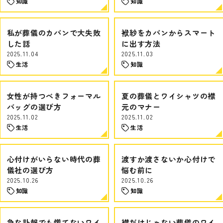
知識
知識
私が葬儀のカバンで大失敗
袱紗をカバンからスマート
した話
に出す方法
2025.11.04
2025.11.03
生活
知識
女性が持つべきフォーマル
夏の葬儀とワイシャツの襟
バッグの選び方
元のマナー
2025.11.02
2025.11.02
生活
生活
心付けがいらない時代の葬
渡すか渡さないか心付けで
儀社の選び方
悩む前に
2025.10.26
2025.10.26
知識
知識
急な訃報でも慌てないワイ
襟だけじゃない葬儀のワイ