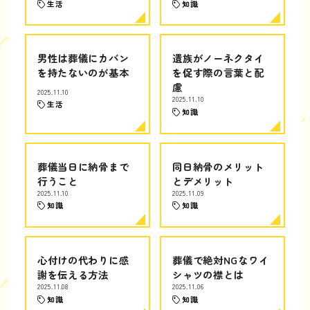
生活
知識
男性は葬儀にカバン
遺族がノーネクタイ
を持たないのが基本
を促す際の言葉と配
慮
2025.11.10
2025.11.10
生活
知識
葬儀当日に納骨まで
同日納骨のメリット
行うこと
とデメリット
2025.11.10
2025.11.09
知識
知識
心付けの代わりに感
葬儀で絶対NGなワイ
謝を伝える方法
シャツの襟とは
2025.11.08
2025.11.06
知識
知識