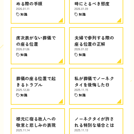
める際の手順
時にとるべき態度
2026.01.11
2026.01.09
知識
知識
席次表がない葬儀で
夫婦で参列する際の
の座る位置
座る位置の正解
2026.01.06
2026.01.02
知識
知識
葬儀の座る位置で起
私が葬儀でノーネク
きるトラブル
タイを後悔した日
2025.12.30
2025.11.15
知識
知識
襟元に宿る故人への
ノーネクタイが許さ
敬意と悲しみの表現
れる特別な場合とは
2025.11.14
2025.11.13