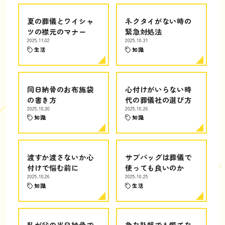
夏の葬儀とワイシャ
ネクタイがない時の
ツの襟元のマナー
緊急対処法
2025.11.02
2025.10.31
生活
知識
同日納骨のお布施袋
心付けがいらない時
の書き方
代の葬儀社の選び方
2025.10.30
2025.10.26
知識
知識
渡すか渡さないか心
サブバッグは葬儀で
付けで悩む前に
使っても良いのか
2025.10.26
2025.10.25
知識
生活
私が父の当日納骨で
急な訃報でも慌てな