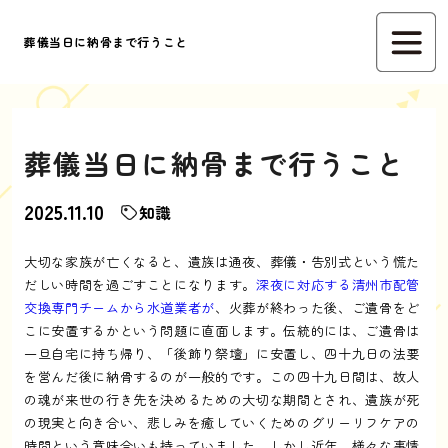
葬儀当日に納骨まで行うこと
葬儀当日に納骨まで行うこと
2025.11.10
知識
大切な家族が亡くなると、遺族は通夜、葬儀・告別式という慌た
だしい時間を過ごすことになります。
深夜に対応する清州市配管
交換専門チームから水道業者が
、火葬が終わった後、ご遺骨をど
こに安置するかという問題に直面します。伝統的には、ご遺骨は
一旦自宅に持ち帰り、「後飾り祭壇」に安置し、四十九日の法要
を営んだ後に納骨するのが一般的です。この四十九日間は、故人
の魂が来世の行き先を決めるための大切な期間とされ、遺族が死
の現実と向き合い、悲しみを癒していくためのグリーリフケアの
時間という意味合いも持っていました。しかし近年、様々な事情