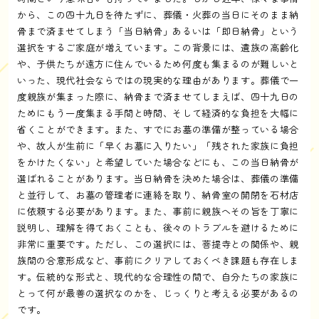
から、この四十九日を待たずに、葬儀・火葬の当日にそのまま納
骨まで済ませてしまう「当日納骨」あるいは「即日納骨」という
選択をするご家庭が増えています。この背景には、遺族の高齢化
や、子供たちが遠方に住んでいるため何度も集まるのが難しいと
いった、現代社会ならではの現実的な理由があります。葬儀で一
度親族が集まった際に、納骨まで済ませてしまえば、四十九日の
ためにもう一度集まる手間と時間、そして経済的な負担を大幅に
省くことができます。また、すでにお墓の準備が整っている場合
や、故人が生前に「早くお墓に入りたい」「残された家族に負担
をかけたくない」と希望していた場合などにも、この当日納骨が
選ばれることがあります。当日納骨を決めた場合は、葬儀の準備
と並行して、お墓の管理者に連絡を取り、納骨室の開閉を石材店
に依頼する必要があります。また、事前に親族へその旨を丁寧に
説明し、理解を得ておくことも、後々のトラブルを避けるために
非常に重要です。ただし、この選択には、菩提寺との関係や、親
族間の合意形成など、事前にクリアしておくべき課題も存在しま
す。伝統的な形式と、現代的な合理性の間で、自分たちの家族に
とって何が最善の選択なのかを、じっくりと考える必要があるの
です。