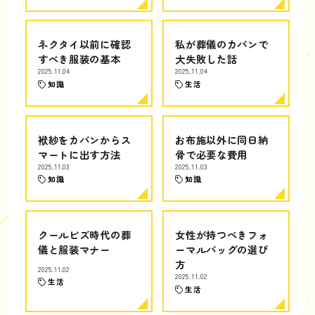
ネクタイ以前に確認
私が葬儀のカバンで
すべき服装の基本
大失敗した話
2025.11.04
2025.11.04
知識
生活
袱紗をカバンからス
お布施以外に同日納
マートに出す方法
骨で必要な費用
2025.11.03
2025.11.03
知識
知識
クールビズ時代の葬
女性が持つべきフォ
儀と服装マナー
ーマルバッグの選び
方
2025.11.02
2025.11.02
生活
生活