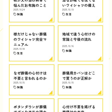
悩んだお布施のこと
いワイシャツの備え
2025.10.24
2025.10.19
知識
生活
襟だけじゃない葬儀
地域で違う心付けの
のワイシャツ完全マ
常識と今後の流れ
ニュアル
2025.10.16
2025.10.18
知識
生活
なぜ葬儀の心付けは
葬儀用カバンはどこ
不要と言われるのか
で買うのが正解か
2025.10.15
2025.10.15
知識
知識
ボタンダウンが葬儀
心付け不要を掲げる
でダメな本当の理由
葬儀社の本音