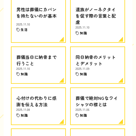
男性は葬儀にカバン
遺族がノーネクタイ
を持たないのが基本
を促す際の言葉と配
慮
2025.11.10
2025.11.10
生活
知識
葬儀当日に納骨まで
同日納骨のメリット
行うこと
とデメリット
2025.11.10
2025.11.09
知識
知識
心付けの代わりに感
葬儀で絶対NGなワイ
謝を伝える方法
シャツの襟とは
2025.11.08
2025.11.06
知識
知識