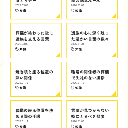
置とマナー
置の基本ルール
2026.03.06
2026.03.03
知識
知識
葬儀が終わった後に
遺族の心に深く残っ
遺族を支える言葉
た温かい言葉の数々
2026.03.03
2026.01.31
知識
知識
焼香順と座る位置の
職場の関係者の葬儀
深い関係
で失礼のない挨拶
2026.01.16
2026.01.12
知識
知識
葬儀の座る位置を決
言葉が見つからない
める際の手順
時にとるべき態度
2026.01.11
2026.01.09
知識
知識