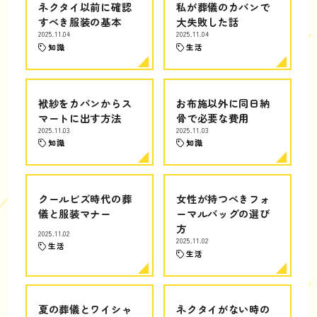
ネクタイ以前に確認
私が葬儀のカバンで
すべき服装の基本
大失敗した話
2025.11.04
2025.11.04
知識
生活
袱紗をカバンからス
お布施以外に同日納
マートに出す方法
骨で必要な費用
2025.11.03
2025.11.03
知識
知識
クールビズ時代の葬
女性が持つべきフォ
儀と服装マナー
ーマルバッグの選び
方
2025.11.02
2025.11.02
生活
生活
夏の葬儀とワイシャ
ネクタイがない時の