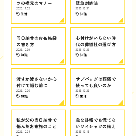
ツの襟元のマナー
緊急対処法
2025.11.02
2025.10.31
生活
知識
同日納骨のお布施袋
心付けがいらない時
の書き方
代の葬儀社の選び方
2025.10.30
2025.10.26
知識
知識
渡すか渡さないか心
サブバッグは葬儀で
付けで悩む前に
使っても良いのか
2025.10.26
2025.10.25
知識
生活
私が父の当日納骨で
急な訃報でも慌てな
悩んだお布施のこと
いワイシャツの備え
2025.10.24
2025.10.19