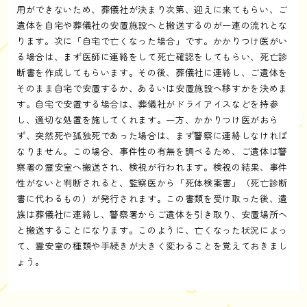
用ができないため、葬儀社が決まり次第、迎えに来てもらい、ご
遺体を自宅や葬儀社の安置施設へと搬送するのが一連の流れとな
ります。次に「自宅で亡くなった場合」です。かかりつけ医がい
る場合は、まず医師に連絡をして死亡確認をしてもらい、死亡診
断書を作成してもらいます。その後、葬儀社に連絡し、ご遺体を
そのまま自宅で安置するか、あるいは安置施設へ移すかを決めま
す。自宅で安置する場合は、葬儀社がドライアイスなどを持参
し、適切な処置を施してくれます。一方、かかりつけ医がおら
ず、突然死や孤独死であった場合は、まず警察に連絡しなければ
なりません。この場合、事件性の有無を調べるため、ご遺体は警
察署の霊安室へ搬送され、検視が行われます。検視の結果、事件
性がないと判断されると、監察医から「死体検案書」（死亡診断
書に代わるもの）が発行されます。この書類を受け取った後、遺
族は葬儀社に連絡し、警察署からご遺体を引き取り、安置場所へ
と搬送することになります。このように、亡くなった状況によっ
て、霊安室の種類や手続きが大きく変わることを覚えておきまし
ょう。