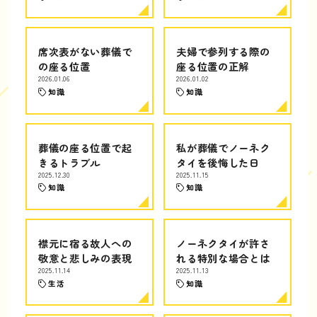
席次表がない葬儀で
夫婦で参列する際の
の座る位置
座る位置の正解
2026.01.06
2026.01.02
知識
知識
葬儀の座る位置で起
私が葬儀でノーネク
きるトラブル
タイを後悔した日
2025.12.30
2025.11.15
知識
知識
襟元に宿る故人への
ノーネクタイが許さ
敬意と悲しみの表現
れる特別な場合とは
2025.11.14
2025.11.13
生活
知識