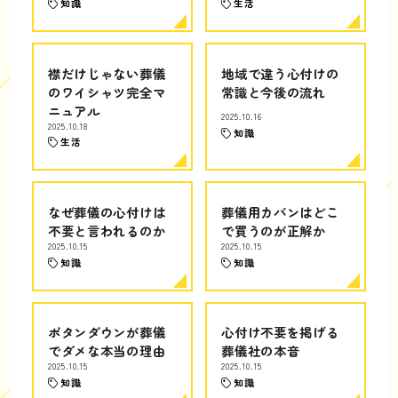
知識
生活
襟だけじゃない葬儀
地域で違う心付けの
のワイシャツ完全マ
常識と今後の流れ
ニュアル
2025.10.16
2025.10.18
知識
生活
なぜ葬儀の心付けは
葬儀用カバンはどこ
不要と言われるのか
で買うのが正解か
2025.10.15
2025.10.15
知識
知識
ボタンダウンが葬儀
心付け不要を掲げる
でダメな本当の理由
葬儀社の本音
2025.10.15
2025.10.15
知識
知識