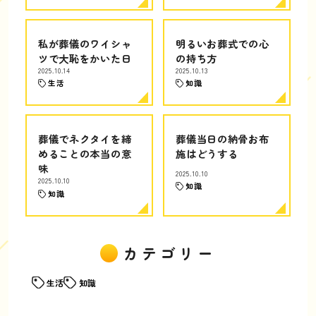
私が葬儀のワイシャ
明るいお葬式での心
ツで大恥をかいた日
の持ち方
2025.10.14
2025.10.13
生活
知識
葬儀でネクタイを締
葬儀当日の納骨お布
めることの本当の意
施はどうする
味
2025.10.10
2025.10.10
知識
知識
カテゴリー
生活
知識