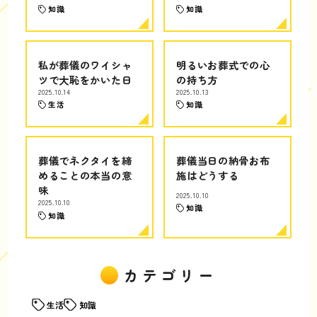
知識
知識
私が葬儀のワイシャ
明るいお葬式での心
ツで大恥をかいた日
の持ち方
2025.10.14
2025.10.13
生活
知識
葬儀でネクタイを締
葬儀当日の納骨お布
めることの本当の意
施はどうする
味
2025.10.10
2025.10.10
知識
知識
カテゴリー
生活
知識