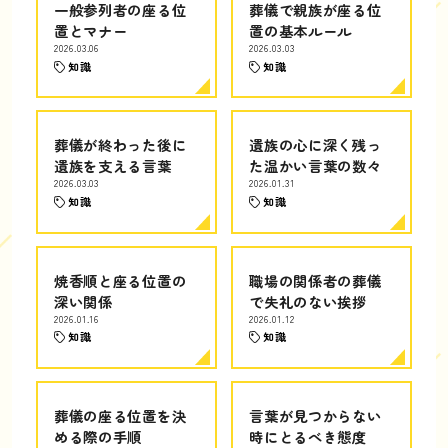
一般参列者の座る位
葬儀で親族が座る位
置とマナー
置の基本ルール
2026.03.06
2026.03.03
知識
知識
葬儀が終わった後に
遺族の心に深く残っ
遺族を支える言葉
た温かい言葉の数々
2026.03.03
2026.01.31
知識
知識
焼香順と座る位置の
職場の関係者の葬儀
深い関係
で失礼のない挨拶
2026.01.16
2026.01.12
知識
知識
葬儀の座る位置を決
言葉が見つからない
める際の手順
時にとるべき態度