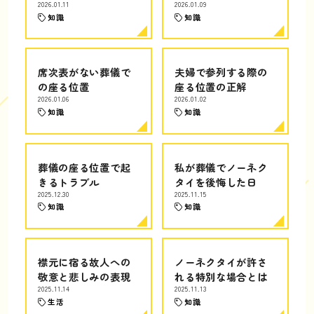
2026.01.11
2026.01.09
知識
知識
席次表がない葬儀で
夫婦で参列する際の
の座る位置
座る位置の正解
2026.01.06
2026.01.02
知識
知識
葬儀の座る位置で起
私が葬儀でノーネク
きるトラブル
タイを後悔した日
2025.12.30
2025.11.15
知識
知識
襟元に宿る故人への
ノーネクタイが許さ
敬意と悲しみの表現
れる特別な場合とは
2025.11.14
2025.11.13
生活
知識