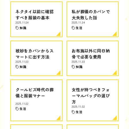
ネクタイ以前に確認
私が葬儀のカバンで
すべき服装の基本
大失敗した話
2025.11.04
2025.11.04
知識
生活
袱紗をカバンからス
お布施以外に同日納
マートに出す方法
骨で必要な費用
2025.11.03
2025.11.03
知識
知識
クールビズ時代の葬
女性が持つべきフォ
儀と服装マナー
ーマルバッグの選び
方
2025.11.02
2025.11.02
生活
生活