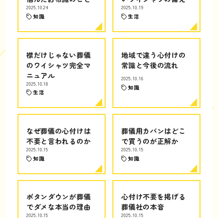
2025.10.24
2025.10.19
知識
生活
襟だけじゃない葬儀
地域で違う心付けの
のワイシャツ完全マ
常識と今後の流れ
ニュアル
2025.10.16
2025.10.18
知識
生活
なぜ葬儀の心付けは
葬儀用カバンはどこ
不要と言われるのか
で買うのが正解か
2025.10.15
2025.10.15
知識
知識
ボタンダウンが葬儀
心付け不要を掲げる
でダメな本当の理由
葬儀社の本音
2025.10.15
2025.10.15