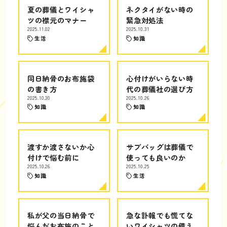
夏の葬儀とワイシャ
ネクタイがない時の
ツの襟元のマナー
緊急対処法
2025.11.02
2025.10.31
生活
知識
同日納骨のお布施袋
心付けがいらない時
の書き方
代の葬儀社の選び方
2025.10.30
2025.10.26
知識
知識
渡すか渡さないか心
サブバッグは葬儀で
付けで悩む前に
使っても良いのか
2025.10.26
2025.10.25
知識
生活
私が父の当日納骨で
急な訃報でも慌てな
悩んだお布施のこと
いワイシャツの備え