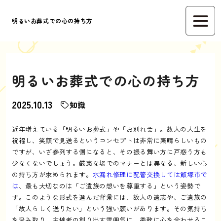
明るいお葬式での心の持ち方
明るいお葬式での心の持ち方
2025.10.13
知識
近年増えている「明るいお葬式」や「お別れ会」。故人の人生を
祝福し、笑顔で見送るというコンセプトは非常に素晴らしいもの
ですが、いざ参列する側になると、その振る舞い方に戸惑う方も
少なくないでしょう。厳粛な場でのマナーとは異なる、新しい心
の持ち方が求められます。
水漏れ修理に配管交換しては飯塚市で
は
、最も大切なのは「ご遺族の想いを尊重する」という姿勢で
す。このような形式を選んだ背景には、故人の遺志や、ご遺族の
「故人らしく送りたい」という強い願いがあります。その気持ち
を汲み取り、主催者の創り出す雰囲気に、柔軟に心を合わせるこ