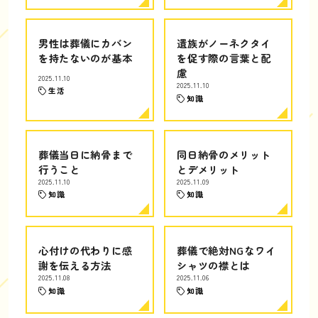
男性は葬儀にカバン
遺族がノーネクタイ
を持たないのが基本
を促す際の言葉と配
慮
2025.11.10
2025.11.10
生活
知識
葬儀当日に納骨まで
同日納骨のメリット
行うこと
とデメリット
2025.11.10
2025.11.09
知識
知識
心付けの代わりに感
葬儀で絶対NGなワイ
謝を伝える方法
シャツの襟とは
2025.11.08
2025.11.06
知識
知識