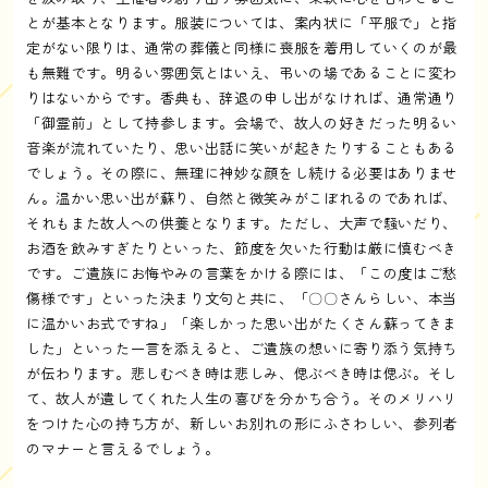
とが基本となります。服装については、案内状に「平服で」と指
定がない限りは、通常の葬儀と同様に喪服を着用していくのが最
も無難です。明るい雰囲気とはいえ、弔いの場であることに変わ
りはないからです。香典も、辞退の申し出がなければ、通常通り
「御霊前」として持参します。会場で、故人の好きだった明るい
音楽が流れていたり、思い出話に笑いが起きたりすることもある
でしょう。その際に、無理に神妙な顔をし続ける必要はありませ
ん。温かい思い出が蘇り、自然と微笑みがこぼれるのであれば、
それもまた故人への供養となります。ただし、大声で騒いだり、
お酒を飲みすぎたりといった、節度を欠いた行動は厳に慎むべき
です。ご遺族にお悔やみの言葉をかける際には、「この度はご愁
傷様です」といった決まり文句と共に、「〇〇さんらしい、本当
に温かいお式ですね」「楽しかった思い出がたくさん蘇ってきま
した」といった一言を添えると、ご遺族の想いに寄り添う気持ち
が伝わります。悲しむべき時は悲しみ、偲ぶべき時は偲ぶ。そし
て、故人が遺してくれた人生の喜びを分かち合う。そのメリハリ
をつけた心の持ち方が、新しいお別れの形にふさわしい、参列者
のマナーと言えるでしょう。