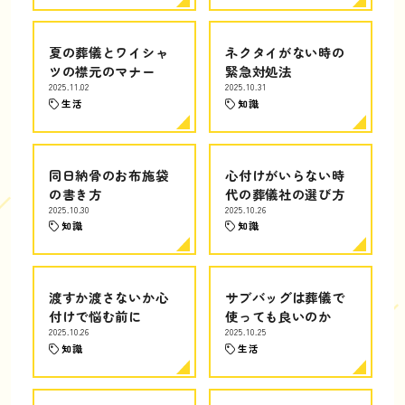
夏の葬儀とワイシャ
ネクタイがない時の
ツの襟元のマナー
緊急対処法
2025.11.02
2025.10.31
生活
知識
同日納骨のお布施袋
心付けがいらない時
の書き方
代の葬儀社の選び方
2025.10.30
2025.10.26
知識
知識
渡すか渡さないか心
サブバッグは葬儀で
付けで悩む前に
使っても良いのか
2025.10.26
2025.10.25
知識
生活