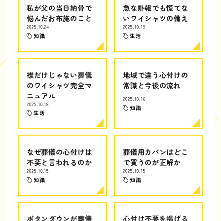
私が父の当日納骨で
急な訃報でも慌てな
悩んだお布施のこと
いワイシャツの備え
2025.10.24
2025.10.19
知識
生活
襟だけじゃない葬儀
地域で違う心付けの
のワイシャツ完全マ
常識と今後の流れ
ニュアル
2025.10.16
2025.10.18
知識
生活
なぜ葬儀の心付けは
葬儀用カバンはどこ
不要と言われるのか
で買うのが正解か
2025.10.15
2025.10.15
知識
知識
ボタンダウンが葬儀
心付け不要を掲げる