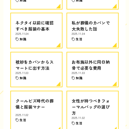
知識
知識
ネクタイ以前に確認
私が葬儀のカバンで
すべき服装の基本
大失敗した話
2025.11.04
2025.11.04
知識
生活
袱紗をカバンからス
お布施以外に同日納
マートに出す方法
骨で必要な費用
2025.11.03
2025.11.03
知識
知識
クールビズ時代の葬
女性が持つべきフォ
儀と服装マナー
ーマルバッグの選び
方
2025.11.02
2025.11.02
生活
生活