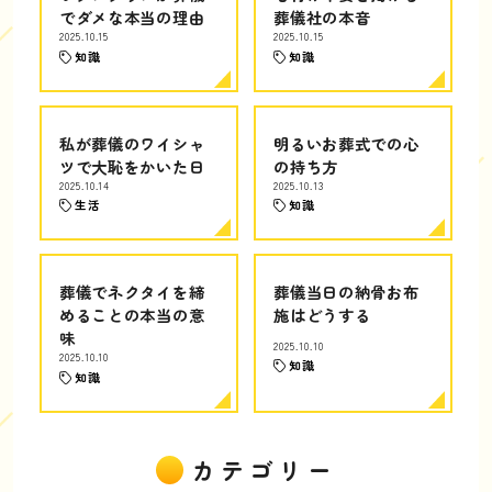
でダメな本当の理由
葬儀社の本音
2025.10.15
2025.10.15
知識
知識
私が葬儀のワイシャ
明るいお葬式での心
ツで大恥をかいた日
の持ち方
2025.10.14
2025.10.13
生活
知識
葬儀でネクタイを締
葬儀当日の納骨お布
めることの本当の意
施はどうする
味
2025.10.10
2025.10.10
知識
知識
カテゴリー