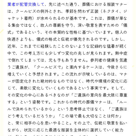
業者が配管交換して
、先に述べた通り、葬儀における服装マナー
は、クールビズの例外とされ、季節を問わず正装（ネクタイ、ジ
ャケット着用）が求められるのが基本です。これは、葬儀が単な
る集会ではなく、故人の尊厳を守り、深い敬意を表すための「儀
式」であるという、その本質的な性格に基づいています。個人の
快適さよりも、儀式の格式と伝統が優先されるのです。しかし、
近年、これまでに経験したことのないような記録的な猛暑が続く
中で、この考え方にも少しずつ変化の兆しが見られます。熱中症
で倒れてしまっては、元も子もありません。参列者の健康を気遣
うご遺族が、「クールビズで」と案内するケースは、今後さらに
増えていくと予想されます。この流れが示唆しているのは、マナ
ーが固定化された絶対的なものではなく、時代や環境の変化に応
じて、柔軟に変化していくものであるという事実です。そして、
その変化の中心にあるべきなのが「ご遺族の意向を最大限に尊重
する」という姿勢です。これからの時代の葬儀マナーは、「ルー
ルで決められているから」という思考停止ではなく、「ご遺族は
どう考えているだろうか」「この場で最も大切なことは何か」
と、常に相手の心を思いやること。その上で、伝統に敬意を払い
ながら、状況に応じた最適な服装を主体的に選択していく能力