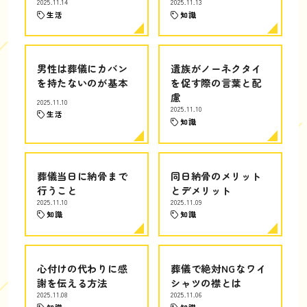
2025.11.14
2025.11.13
生活
知識
男性は葬儀にカバン
遺族がノーネクタイ
を持たないのが基本
を促す際の言葉と配
慮
2025.11.10
2025.11.10
生活
知識
葬儀当日に納骨まで
同日納骨のメリット
行うこと
とデメリット
2025.11.10
2025.11.09
知識
知識
心付けの代わりに感
葬儀で絶対NGなワイ
謝を伝える方法
シャツの襟とは
2025.11.08
2025.11.06