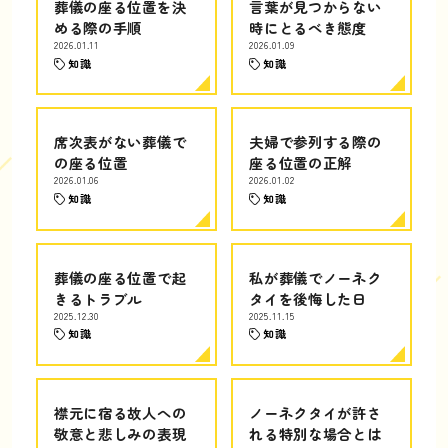
葬儀の座る位置を決
言葉が見つからない
める際の手順
時にとるべき態度
2026.01.11
2026.01.09
知識
知識
席次表がない葬儀で
夫婦で参列する際の
の座る位置
座る位置の正解
2026.01.06
2026.01.02
知識
知識
葬儀の座る位置で起
私が葬儀でノーネク
きるトラブル
タイを後悔した日
2025.12.30
2025.11.15
知識
知識
襟元に宿る故人への
ノーネクタイが許さ
敬意と悲しみの表現
れる特別な場合とは